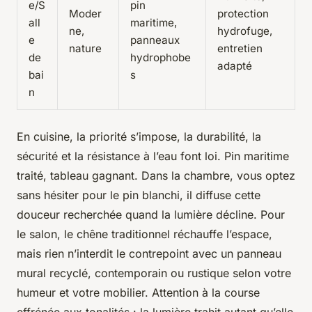
e/S
pin
Moder
protection
all
maritime,
ne,
hydrofuge,
e
panneaux
nature
entretien
de
hydrophobe
adapté
bai
s
n
En cuisine, la priorité s’impose, la durabilité, la
sécurité et la résistance à l’eau font loi. Pin maritime
traité, tableau gagnant. Dans la chambre, vous optez
sans hésiter pour le pin blanchi, il diffuse cette
douceur recherchée quand la lumière décline. Pour
le salon, le chêne traditionnel réchauffe l’espace,
mais rien n’interdit le contrepoint avec un panneau
mural recyclé, contemporain ou rustique selon votre
humeur et votre mobilier. Attention à la course
effrénée aux tonalités : la lumière trahit autant qu’elle