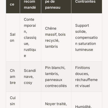
recom
pe de
Contraintes
ce
mandé
panneau
Conte
mporai
Support
Chêne
n,
solide,
Sal
massif, bois
classiq
compensatio
on
recyclé,
ue,
n saturation
lambris
rustiqu
lumineuse
e
Pin blanchi,
Finitions
Ch
Scandi
lambris,
douces,
am
nave,
panneaux
réchauffeme
bre
cosy
contrecollés
nt visuel
Cui
sin
Noyer traité,
Humidité,