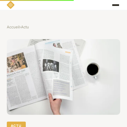
Accueil
›
Actu
ACTU