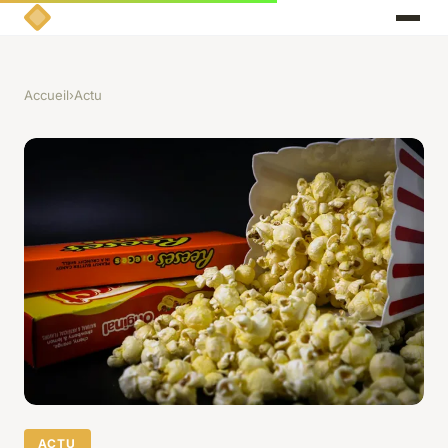
Accueil
›
Actu
ACTU